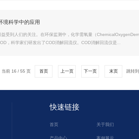
环境科学中的应用
受到人们的关注。在环保监测中，化学需氧量（ChemicalOxygenD
D，科学家们研发出了COD消解回流仪。COD消解回流仪是...
当前 16 / 55 页
跳转到
首页
上一页
下一页
末页
快速链接
首页
关于我们
产品中心
案例展示