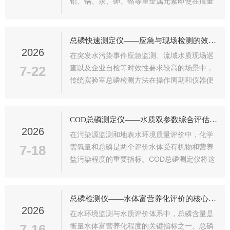
铅、镉、汞、砷、铬等重金属元素即使在痕量
浓度下也具有显著的生物毒性和累积效应，对
人类健康和生态系统构成长期潜在威胁。重金
属测定仪作为专门用于水中痕量重金属元素定
总磷快速测定仪——应急与现场检测的效率保障
量...
2026
在突发水污染事件应急监测、流域水质现场巡
7-22
查以及企业自检等时效性要求较高的场景中，
传统实验室总磷检测方法在操作周期和仪器便
携性方面存在明显局限。总磷快速测定仪正是
针对这一需求而发展的便携式或小型化检测设
备，它在遵循标准检测原理的基础上，通过
COD总磷测定仪——水质双参数综合评估的集成方案
优...
2026
在污染源监测和地表水环境质量评价中，化学
7-18
需氧量和总磷是两个评价水体受有机物和营养
盐污染程度的重要指标。COD总磷测定仪将这
两种参数的检测功能集成于同一台仪器中，通
过共享光学系统和操作界面，实现了“一机双
用”的分析模式。这种集成化设计降低了实...
总磷检测仪——水体富营养化评价的核心工具
2026
在水环境监测与水质评价体系中，总磷含量是
7-16
衡量水体富营养化程度的关键指标之一。总磷