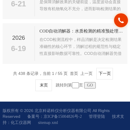
6-21
是保障消解效果的关键前提，温度波动会直接
导致有机物氧化不充分，进而影响检测结果的
准确性。COD恒温加热仪凭借精准、稳定的温
控能力，成为水质消解的核心温控设备，以恒
定的温度环境为样品消解提供可靠保障，...
COD自动消解器：水质检测的精准预处理中枢
2026
在COD检测流程中，样品消解是决定检测结果
6-19
准确性的核心环节，消解过程的规范性与稳定
性直接影响数据可靠性。COD自动消解器凭借
自动化、标准化的消解能力，成为水质检测的
精准预处理中枢，通过精准控制消解条件，为
共 438 条记录，当前 1 / 55 页 首页 上一页
下一页
后续检测环节筑牢基础，保障COD检测...
跳转到第
页
末页
版权所有 © 2026 北京科诺科仪分析仪器有限公司 All Rights
Reserved
技术支
备案号：京ICP备15004826号-2
管理登陆
持：
化工仪器网
sitemap.xml