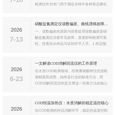
检测仪作为专门用于测定水样中各种形态磷化
合物总和的分析仪器，在环境监测站、污水处
理厂及地表水常规监测中发挥着重要的数据支
撑作用。其检测结果直接关系到水体营养状
硝酸盐氮测定仪读数偏差、曲线漂移故障排查与日常维护规范
态...
2026
一、读数偏差的原因与排查处理读数偏差是硝
7-13
酸盐氮测定仪最常见故障，直接影响检测可靠
性。排查应从样品与试剂环节入手。1.样品预
处理：水样未经过滤或澄清处理时，悬浮颗粒
会干扰光学信号，导致结果偏高或波动。检测
前需规范完成水样过滤、静置澄清等预处理...
一文解读COD消解回流仪的工作原理
2026
在水质COD检测领域，经典重铬酸钾法凭借检
6-23
测精度高优势，始终是行业的标准方法，而
COD消解回流仪则是支撑这一经典方法的核心
设备。它以严谨的消解回流流程，严格遵循标
准规范，为水质COD检测提供合规、精准的技
术支撑，成为水质检测领域的经典合规利...
COD恒温加热仪：水质消解的稳定温控核心
2026
在COD检测的样品消解环节，稳定的温度控制