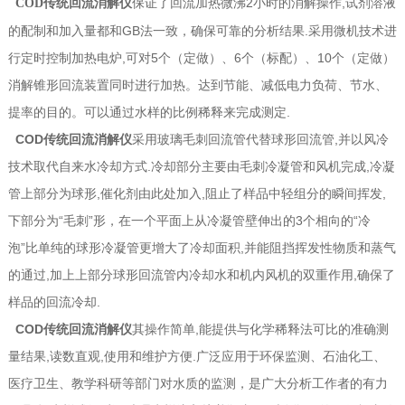
保证了回流加热微沸2小时的消解操作,试剂溶液
COD传统回流消解仪
的配制和加入量都和GB法一致，确保可靠的分析结果.采用微机技术进
行定时控制加热电炉,可对5个（定做）、6个（标配）、10个（定做）
消解锥形回流装置同时进行加热。达到节能、减低电力负荷、节水、
提率的目的。可以通过水样的比例稀释来完成测定.
COD传统回流消解仪
采用玻璃毛刺回流管代替球形回流管,并以风冷
技术取代自来水冷却方式.冷却部分主要由毛刺冷凝管和风机完成,冷凝
管上部分为球形,催化剂由此处加入,阻止了样品中轻组分的瞬间挥发,
下部分为“毛刺”形，在一个平面上从冷凝管壁伸出的3个相向的“冷
泡”比单纯的球形冷凝管更增大了冷却面积,并能阻挡挥发性物质和蒸气
的通过,加上上部分球形回流管内冷却水和机内风机的双重作用,确保了
样品的回流冷却.
COD传统回流消解仪
其操作简单,能提供与化学稀释法可比的准确测
量结果,读数直观,使用和维护方便.广泛应用于环保监测、石油化工、
医疗卫生、教学科研等部门对水质的监测，是广大分析工作者的有力