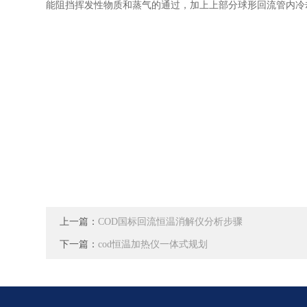
能阻挡挥发性物质和蒸气的通过，加上上部分球形回流管内冷
上一篇：
COD国标回流恒温消解仪分析步骤
下一篇：
cod恒温加热仪一体式规划