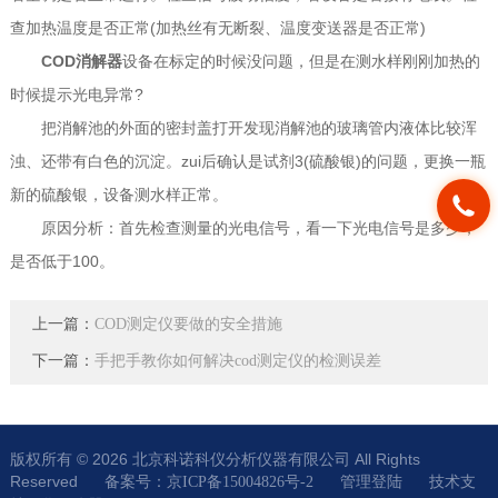
查加热温度是否正常(加热丝有无断裂、温度变送器是否正常)
COD消解器
设备在标定的时候没问题，但是在测水样刚刚加热的
时候提示光电异常?
把消解池的外面的密封盖打开发现消解池的玻璃管内液体比较浑
浊、还带有白色的沉淀。zui后确认是试剂3(硫酸银)的问题，更换一瓶
新的硫酸银，设备测水样正常。
原因分析：首先检查测量的光电信号，看一下光电信号是多少，
是否低于100。
上一篇：
COD测定仪要做的安全措施
下一篇：
手把手教你如何解决cod测定仪的检测误差
版权所有 © 2026 北京科诺科仪分析仪器有限公司 All Rights
Reserved
技术支
备案号：京ICP备15004826号-2
管理登陆