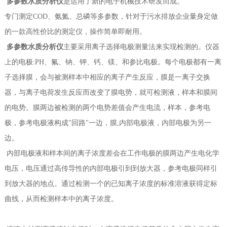
多参数水质分析仪
是运用了新的电子机械技术研发而成。
专门测定COD、氨氮、总磷等多参数，针对于污水排放企业量身定做
的一款高性价比的测定仪，操作简单即耐用。
多参数水质分析仪
主要采用离子选择电极测量法来实现检测的。仪器
上的电极:PH、氟、钠、钾、钙、镁、和参比电极。每个电极都有一离
子选择膜，会与被测样本中相应的离子产生反应，膜是一离子交换
器，与离子电荷发生反应而改变了膜电势，就可检测液，样本和膜间
的电势。膜两边被检测的两个电势差值会产生电流，样本，参考电
极，参考电极液构成"回路"一边，膜,内部电极液，内部电极为另一
边。
内部电极液和样本间的离子浓度差会在工作电极的膜两边产生电化学
电压，电压通过高传导性的内部电极引到到放大器，参考电极同样引
到放大器的地点。通过检测一个的已知离子浓度的标准溶液获得定标
曲线，从而检测样本中的离子浓度。