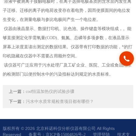
溶液中被测离子接触电极时，在离子选择电极基质的含水层内发生离
子迁移。迁移的离子的电荷改变存在着电势，因而使膜面间的电位发
生变化，在测量电极与参比电极间产生一个电位差。
仪器由液晶显示、数据打印机、比色池、操作键盘等模块组成，。能
够直接测定化学需氧量(COD)、氨氮、总磷等多项参数，在液晶显示
屏幕上浓度直读出测定的数据结果。仪器带有打印数据的功能，*的打
印机隐藏在仪器中不需要占用额外空间。
该仪器可广泛应用于污水处理厂及工矿企业、医院、工业或食品用水
的检测部门以便控制水中的污染指标达到规定的水质标准。
上一篇：
cod恒温加热仪的试验步骤
下一篇：
污水中水质常规检查项目都有哪些？
版权所有 © 2026 北京科诺科仪分析仪器有限公司 All Rights
Reserved
技术支
备案号：京ICP备15004826号-2
管理登陆