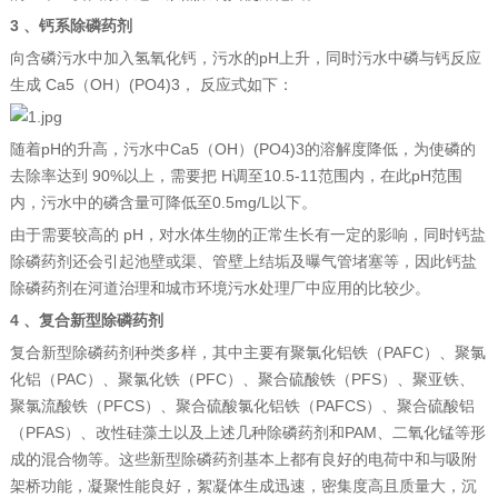
3 、钙系除磷药剂
向含磷污水中加入氢氧化钙，污水的pH上升，同时污水中磷与钙反应
生成 Ca5（OH）(PO4)3， 反应式如下：
随着pH的升高，污水中Ca5（OH）(PO4)3的溶解度降低，为使磷的
去除率达到 90%以上，需要把 H调至10.5-11范围内，在此pH范围
内，污水中的磷含量可降低至0.5mg/L以下。
由于需要较高的 pH，对水体生物的正常生长有一定的影响，同时钙盐
除磷药剂还会引起池壁或渠、管壁上结垢及曝气管堵塞等，因此钙盐
除磷药剂在河道治理和城市环境污水处理厂中应用的比较少。
4 、复合新型除磷药剂
复合新型除磷药剂种类多样，其中主要有聚氯化铝铁（PAFC）、聚氯
化铝（PAC）、聚氯化铁（PFC）、聚合硫酸铁（PFS）、聚亚铁、
聚氯流酸铁（PFCS）、聚合硫酸氯化铝铁（PAFCS）、聚合硫酸铝
（PFAS）、改性硅藻土以及上述几种除磷药剂和PAM、二氧化锰等形
成的混合物等。这些新型除磷药剂基本上都有良好的电荷中和与吸附
架桥功能，凝聚性能良好，絮凝体生成迅速，密集度高且质量大，沉