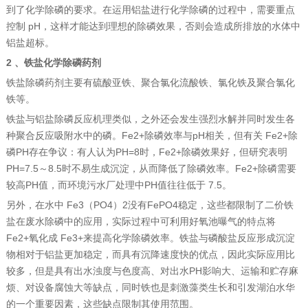
到了化学除磷的要求。在运用铝盐进行化学除磷的过程中，需要重点
控制 pH，这样才能达到理想的除磷效果，否则会造成所排放的水体中
铝盐超标。
2 、铁盐化学除磷药剂
铁盐除磷药剂主要有硫酸亚铁、聚合氯化流酸铁、氯化铁及聚合氯化
铁等。
铁盐与铝盐除磷反应机理类似，之外还会发生强烈水解并同时发生各
种聚合反应吸附水中的磷。Fe2+除磷效率与pH相关，但有关 Fe2+除
磷PH存在争议：有人认为PH=8时，Fe2+除磷效果好，但研究表明
PH=7.5～8.5时不易生成沉淀，从而降低了除磷效率。Fe2+除磷需要
较高PH值，而环境污水厂处理中PH值往往低于 7.5。
另外，在水中 Fe3（PO4）2没有FePO4稳定，这些都限制了二价铁
盐在废水除磷中的应用，实际过程中可利用好氧池曝气的特点将
Fe2+氧化成 Fe3+来提高化学除磷效率。铁盐与磷酸盐反应形成沉淀
物相对于铝盐更加稳定，而具有沉降速度快的优点，因此实际应用比
较多，但是具有出水浊度与色度高、对出水PH影响大、运输和贮存麻
烦、对设备腐蚀大等缺点，同时铁也是刺激藻类生长和引发湖泊水华
的一个重要因素，这些缺点限制其使用范围。