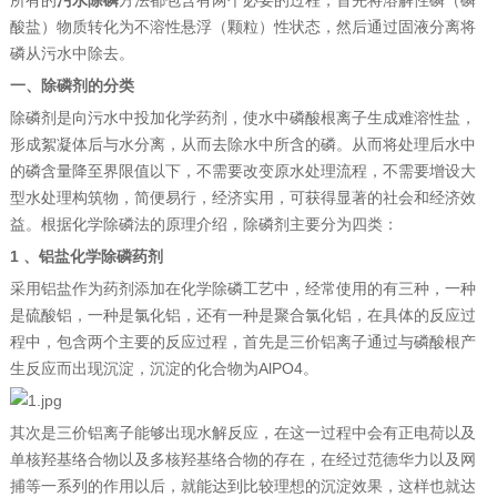
所有的
污水除磷
方法都包含有两个必要的过程，首先将溶解性磷（磷
酸盐）物质转化为不溶性悬浮（颗粒）性状态，然后通过固液分离将
磷从污水中除去。
一、除磷剂的分类
除磷剂是向污水中投加化学药剂，使水中磷酸根离子生成难溶性盐，
形成絮凝体后与水分离，从而去除水中所含的磷。从而将处理后水中
的磷含量降至界限值以下，不需要改变原水处理流程，不需要增设大
型水处理构筑物，简便易行，经济实用，可获得显著的社会和经济效
益。根据化学除磷法的原理介绍，除磷剂主要分为四类：
1 、铝盐化学除磷药剂
采用铝盐作为药剂添加在化学除磷工艺中，经常使用的有三种，一种
是硫酸铝，一种是氯化铝，还有一种是聚合氯化铝，在具体的反应过
程中，包含两个主要的反应过程，首先是三价铝离子通过与磷酸根产
生反应而出现沉淀，沉淀的化合物为AlPO4。
其次是三价铝离子能够出现水解反应，在这一过程中会有正电荷以及
单核羟基络合物以及多核羟基络合物的存在，在经过范德华力以及网
捕等一系列的作用以后，就能达到比较理想的沉淀效果，这样也就达