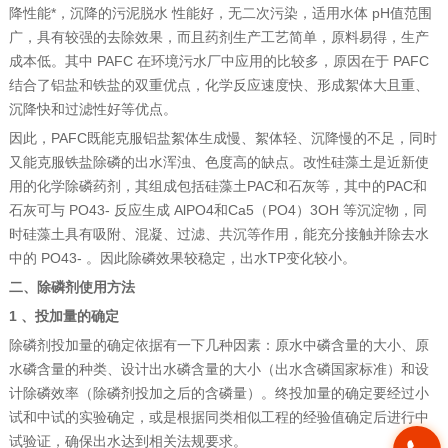
降性能*，沉降的污泥脱水 性能好，无二次污染，适用水体 pH值范围
广，具有较强的去除效果，而且药剂生产工艺简单，原料易得，生产
成本低。其中 PAFC 在环境污水厂中应用的比较多，原因在于 PAFC
结合了铝盐和铁盐的双重优点，化学反应速度快、形成絮体大且重、
沉降快和过滤性好等优点。
因此，PAFC既能克服铝盐絮体生成慢、絮体轻、沉降慢的不足，同时
又能克服铁盐除磷的出水浑浊、色度高的缺点。改性硅藻土是近新使
用的化学除磷药剂，其组成包括硅藻土PAC和石灰等，其中的PAC和
石灰可与 PO43- 反应生成 AlPO4和Ca5（PO4）3OH 等沉淀物，同
时硅藻土具有吸附、混凝、过滤、共沉等作用，能充分接触并除去水
中的 PO43- 。因此除磷效果较稳定，出水TP变化较小。
二、除磷剂使用方法
1 、投加量的确定
除磷剂投加量的确定依据有一下几种因素：原水中磷含量的大小、原
水磷含量的种类、设计出水磷含量的大小（出水含磷国家标准）和设
计除磷效率（除磷剂投加之后的含磷量）。终投加量的确定要经过小
试和中试的实验确定，或是根据同类相似工程的经验值确定后进行中
试验证，确保出水达到相关法规要求。