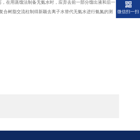
，在用蒸馏法制备无氨水时，应弃去前一部分馏出液和后一
复合树脂交流柱制得新颖去离子水替代无氨水进行氨氮的测
微信扫一扫