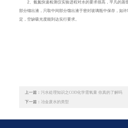
2、氨氮快速检测仪实验进程对水的要求很高，平凡的蒸馏
部分镏出液，只取中间部分馏出液于密封玻璃瓶中保存，如许
定，空缺吸光度能到达实行要求。
上一篇：
污水处理知识之COD化学需氧量 你真的了解吗
下一篇：
冶金废水的类型