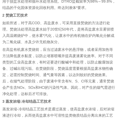
用于脱盐水处理和循环水处理系统。DTRO盐截留率为98%～99.8%，
结晶的干化固体资源化回收利用。终达到液体*要求。
2 焚烧工艺技术
如前所述，对于高COD、高盐废水，可采用直接焚烧的方法进行处
理。焚烧法处理高盐废水始于20世纪50年代，是将高盐废水呈雾状喷
入高温燃烧炉中，使水雾*汽化，让废水中的有机物在炉内氧化分解成
为二氧化碳、水及少许无机物灰分。
在高盐有机废水焚烧前，应当过滤废水中的悬浮物，或者采用加热等
方法降低废水黏度，以防止堵塞喷嘴并提高废液雾化效率。对于不同
类型的工业高盐废水，有时还要进行酸碱中和处理，以防止酸腐蚀设
备、过碱出现污垢。在焚烧阶段，焚烧温度需要根据高盐废水物性确
定，还需控制焚烧时间、通气量等因素，以达到较好的焚烧效果。
后，在烟气处理阶段，由于废液中常含有N、S、Cl等元素，通常焚烧
会产生含NOx、SOx和HCl的污染性气体。因此，对产生的烟气需进行
净化处理，达标后才可排放。
3 蒸发浓缩-冷却结晶工艺技术
蒸发浓缩-冷却结晶工艺技术是通过蒸发，使高盐废水浓缩，后对浓缩
液进行冷却，从而使高盐废水中可溶性盐类物质结晶分离出来的工艺