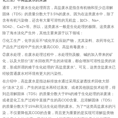
化工生产中高盐废水的来源
通常，对于废水生化处理而言，高盐废水是指含有机物和至少总溶解
固体（TDS）的质量分数大于3.5%的废水。因为在这类废水中，除了
含有有机污染物，还含有大量可溶性的无机盐，如Cl-、Na+、
SO42-、Ca2+等。所以，这类废水一般是生化处理的极限。这类废水
除了海水淡化产生外，其他主要来源于以下领域：
①化工生产，化学反应不*或化学反应副产物，尤其染料、农药等化工
产品生产过程中产生的大量高COD、高盐有毒废水；
②废水处理，在废水处理过程中，水处理剂及酸、碱的加入带来的矿
化，以及大部分“淡”水回收而产生的浓缩液，都会增加可溶性盐类的浓
度，形成所谓的难于生化处理的“高盐度废水”。可见，这类含盐废水已
经较普通废水对环境有更大的污染性。
在介绍中，高盐废水是指达标排放水通过采用反渗透技术回收大部
分“淡水”之后，产生的浓盐水再经过蒸发、或者其他脱盐技术处理，得
到总溶解固体（TDS）的质量分数大于8%的难于生化处理的浓废液；
或者是化工生产过程中直接产生的高COD含量、总溶解固体（TDS）
的质量分数大于15%和无法生化处理的废水。为了**这类高盐废水的污
染，不仅要降低其COD的含量，而且更为重要的是实现可溶解盐类物