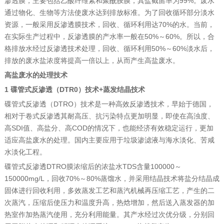
渗透膜，主要包括乙酸纤维素和聚酰胺膜，其盐截留率为99%。废水
通过物化、生物等方法使废水达到排放标准。为了回收循环部分淡水
资源，一般采用反渗透膜技术，回收、循环利用达70%的水。当前，
在实际生产过程中，反渗透膜的产水率一般在50%～60%。所以，合
格排放水经过反渗透技术处理，回收、循环利用50%～60%淡水后，
排放的废水盐浓度将提高一倍以上，从而产生高盐废水。‍
高盐废水的处理技术
1 碟管式反渗透（DTR0）技术+蒸发结晶技术
碟管式反渗透（DTRO）技术是一种高效反渗透技术，早始于德国，
相对于卷式反渗透其耐高压、抗污染特点更加明显，即使在高浊度、
高SDI值、高盐分、高COD的情况下，也能经济有效稳定运行，更加
适应高盐废水的处理。国内主要应用于垃圾渗滤液与海水淡化、苦咸
水淡化工程。
碟管式反渗透DTRO膜浓缩后的浓盐水TDS含量100000～
150000mg/L，回收70%～80%蒸馏水，并采用结晶技术将盐分结晶成
固体进行回收利用，多效蒸发工艺和蒸汽机械再压缩工艺，产生的二
次蒸汽，压缩后使压力和温度升高，热焓增加，然后送入蒸发器的加
热室作加热蒸汽使用，充分利用能量。其产水经过次优分级，分别回