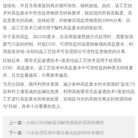
连续化，并且无母液返回再次循环加热，能耗较低。由此，该工艺技
术对高盐废水中所含盐类物质无特殊要求，能实现对所有高黏度、高
盐度废水的高效、连续处理，并能够实现盐类物质的100%分离。目
前，该工艺技术已成功用于酸性高盐废水的回收处理。‍
对于某些高盐、高COD废水，在采用直接焚烧方式处理时，需要加强
废气污染的控制。对低COD、可溶性盐对温度较敏感的高盐废水，利
用蒸发浓缩-冷却结晶工艺技术可实现部分可溶性盐类物质的分离。
比较起来，碟管式反渗透技术+蒸发结晶工艺技术适用于处理高
COD、高盐废水。该工艺技术对高盐废水中可溶性盐的种类无特殊要
求，且含盐量越高，分离效率越高。
为充分回收、循环利用水资源，减少各种高盐废水对水资源的“盐化”污
染和对土壤造成的盐碱化危害，利用高效碟管式反渗透技术+蒸发结晶
工艺进行高盐废水的有效处置，实现盐与水的高效分离达到资源回收
与*目标，具有十分重要的意义。
上一篇：
分析COD消解器消解管爆裂的原因有哪些
下一篇：
污水处理应用中聚合氯化铝的特性有哪些