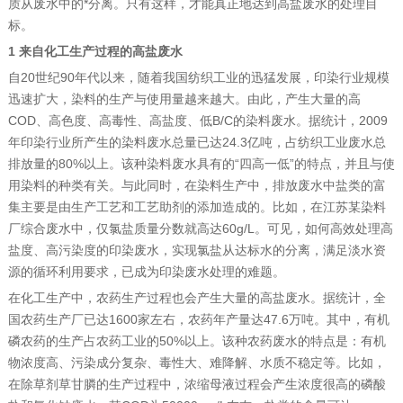
质从废水中的*分离。只有这样，才能真正地达到高盐废水的处理目
标。
1 来自化工生产过程的高盐废水
自20世纪90年代以来，随着我国纺织工业的迅猛发展，印染行业规模
迅速扩大，染料的生产与使用量越来越大。由此，产生大量的高
COD、高色度、高毒性、高盐度、低B/C的染料废水。据统计，2009
年印染行业所产生的染料废水总量已达24.3亿吨，占纺织工业废水总
排放量的80%以上。该种染料废水具有的“四高一低”的特点，并且与使
用染料的种类有关。与此同时，在染料生产中，排放废水中盐类的富
集主要是由生产工艺和工艺助剂的添加造成的。比如，在江苏某染料
厂综合废水中，仅氯盐质量分数就高达60g/L。可见，如何高效处理高
盐度、高污染度的印染废水，实现氯盐从达标水的分离，满足淡水资
源的循环利用要求，已成为印染废水处理的难题。
在化工生产中，农药生产过程也会产生大量的高盐废水。据统计，全
国农药生产厂已达1600家左右，农药年产量达47.6万吨。其中，有机
磷农药的生产占农药工业的50%以上。该种农药废水的特点是：有机
物浓度高、污染成分复杂、毒性大、难降解、水质不稳定等。比如，
在除草剂草甘膦的生产过程中，浓缩母液过程会产生浓度很高的磷酸