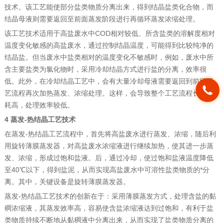
技术。该工艺能使部分盐类物质分离出来，得到结晶盐类化合物，而
结晶母液则需要返回至前面蒸发阶段进行再循环蒸发浓缩处理。
该工艺技术适用于高盐废水中COD相对较低、所含盐类的溶解度相对
温度变化敏感的高盐废水，通过控制结晶温度，可能得到比较纯净的
结晶盐。但当废水中盐类相对的温度变化不敏感时，例如，废水中所
含主要盐类为氯化物时，采用冷却结晶方式进行盐的分离，效率很
低。此外，在冷却结晶工艺中，会有大量冷却母液需要返回到前段工
艺流程再次加热蒸发、浓缩处理。这样，会导致整个工艺流程长、能
耗高，处理效率较低。
4 蒸发-热结晶工艺技术
在蒸发-热结晶工艺流程中，首先将高盐废水进行蒸发、浓缩，随后利
用旋转薄膜蒸发器，对高盐废水浓缩液进行继续加热，使其进一步蒸
发、浓缩，形成过饱和盐液。后，通过冷却，使过饱和盐液温度降低
至40℃以下，得到盐泥，从而实现高盐废水中可溶性盐类物质的*分
离。其中，关键设备是旋转薄膜蒸发器。
蒸发-热结晶工艺技术的创新在于：采用薄膜蒸发方式，处理含盐的黏
稠浓缩液，其蒸发效率高，容易使含盐浓缩液达到过饱和，有利于盐
类物质持续不断地从黏稠液中分离出来，从而实现了盐类物质分离的