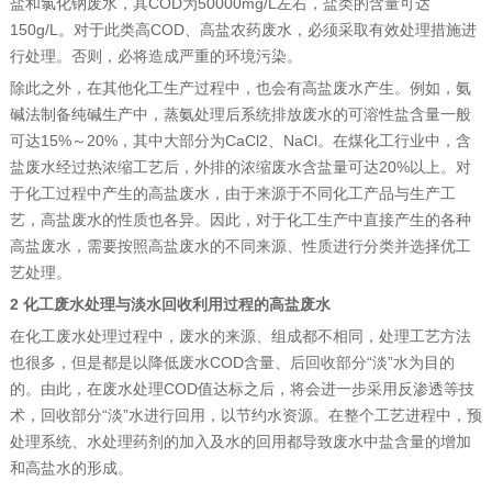
盐和氯化钠废水，其COD为50000mg/L左右，盐类的含量可达
150g/L。对于此类高COD、高盐农药废水，必须采取有效处理措施进
行处理。否则，必将造成严重的环境污染。
除此之外，在其他化工生产过程中，也会有高盐废水产生。例如，氨
碱法制备纯碱生产中，蒸氨处理后系统排放废水的可溶性盐含量一般
可达15%～20%，其中大部分为CaCl2、NaCl。在煤化工行业中，含
盐废水经过热浓缩工艺后，外排的浓缩废水含盐量可达20%以上。对
于化工过程中产生的高盐废水，由于来源于不同化工产品与生产工
艺，高盐废水的性质也各异。因此，对于化工生产中直接产生的各种
高盐废水，需要按照高盐废水的不同来源、性质进行分类并选择优工
艺处理。
2 化工废水处理与淡水回收利用过程的高盐废水
在化工废水处理过程中，废水的来源、组成都不相同，处理工艺方法
也很多，但是都是以降低废水COD含量、后回收部分“淡”水为目的
的。由此，在废水处理COD值达标之后，将会进一步采用反渗透等技
术，回收部分“淡”水进行回用，以节约水资源。在整个工艺进程中，预
处理系统、水处理药剂的加入及水的回用都导致废水中盐含量的增加
和高盐水的形成。