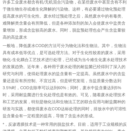
许多工业废水都含有机/无机混合污染物，在某些废水中甚至含有不利
于微生物生存或难生化降解的污染物。这样，有必要通过物化预处理
提高废水的可生化性。废水经过预处理之后，虽然废水中的有毒类、
难降解类含量会有所降低，但是各种添加剂的加入会使废水中盐类含
量增加，形成含盐较高的废水。同时，脱盐预处理也会产生含盐量较
高的高盐废水
一般地，降低废水COD的方法可分为物化法和生物法。其中，生物法
具有成本低等优点，是可选处理方法。对于生化性较差的废水，采用
物化-生化耦合工艺技术进行处理，已经成为当今难生化废水处理技术
的发展趋势。近年来，各种用于废水处理的耐盐菌已经得到了深入的
研究与利用，使得处理废水的盐含量有一定提高。虽然废水中的含盐
量还是应有所控制、不宜过高，但是研究发现，当盐质量分数达到
3.5%时，COD去除率可以达到60%；同时，废水中盐含量达到5%
时，采用耐盐菌进行生化处理也是有效的。可见，随着废水处理技术
和工艺的发展，特别是物化法和生物法工艺的联合应用与耐盐菌种的
研发与实践，都使得废水在COD达标处理的同时，排放水中的可溶性
盐含量会有一定程度的提高，导致了含盐水的形成。
*，反渗透膜技术是一种常用的脱盐技术。目前，适用于工业规模的反