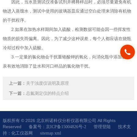
因此，当水质测试仪准备试剂并稀释样品时，必须尽量避免有机
物进入蒸馏水，测试中使用的玻璃器皿应通过空白处理来消除有机物
的干扰程序。
2.如果在加热水样期间加入硫酸，检测数据可能会因一些挥发性
物质的损失而偏离。因此，为了减少这种误差，每个人都应该在烧瓶
冷却过程中加入硫酸。
3.一定量的氯化物会干扰重铬酸钾的氧化，向消化瓶中添加硫酸
汞有效地消除了盐水和河口样品的氯化物干扰。
上一篇：
关于浊度仪说明及原理
下一篇：
总氮测定仪的特点介绍
版权所有 © 2026 北京科诺科仪分析仪器有限公司 All Rights
Reserved
技术支
备案号：京ICP备15004826号-2
管理登陆
持：
化工仪器网
sitemap.xml