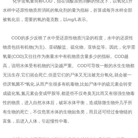
化学需氧量简称COD，指在强酸加热消解的情况下，以氧化1升
水样中还原性物质所消耗的氧化剂的量为指标，折算成每升水样全部
被氧化后，需要的氧的毫克数，以mg/L表示。
COD的多少反映了水中受还原性物质污染的程度，水中的还原性
物质包括有机物(为主)、亚硝酸盐、硫化物、亚铁盐等。因此，化学需
氧量(COD)又往往作为衡量水中有机物质含量多少的指标。COD越
高，说明水体受有机物的污染越严重。 COD可导致一般的水生生物都
无法生存,它们就会死亡,但是它们的尸体又无法被充分氧化,就会被一
些厌氧菌不*氧化,从而产生很多有机毒物,比如尸体中的硫元素会转变
成硫化氢,氮元素会变成甲胺等,都是些不仅奇臭无比而又有很强生物毒
性的物质，进入自然水体后，破坏水体平衡，造成除微生物外几乎所
有生物的死亡，不仅危害水体的生物如鱼类，而且还可经过食物链的
富集，后进入人体，引起慢性中毒。