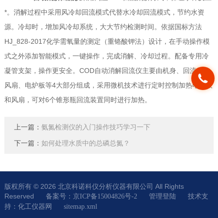
*。消解过程中采用风冷却回流模式代替水冷却回流模式，节约水资
源。冷却时，增加风冷却系统，大大节约检测时间。依据国标方法
HJ_828-2017化学需氧量的测定（重铬酸钾法）设计，在手动操作模
式之外添加智能模式，一键操作，完成消解、冷却过程。配备专用冷
凝管支架，操作更安全。COD自动消解回流仪主要由机身、回流管、
风扇、电炉板等4大部分组成，采用微机技术进行定时控制加热电炉板
和风扇，可对6个锥形瓶回流装置同时进行加热。
上一篇：
氨氮检测仪的入门操作技巧学习一下
下一篇：
如何处理水质中的总磷总氮？
版权所有 © 2026 北京科诺科仪分析仪器有限公司 All Rights
Reserved
技术支
备案号：京ICP备15004826号-2
管理登陆
持：
化工仪器网
sitemap.xml