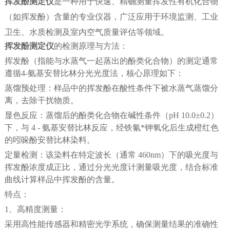
挥发酚测定仪
是一种用于快速、精确测量挥发性有机化合物
（如挥发酚）含量的专业仪器，广泛应用于环境监测、工业
卫生、水质检测及室内空气质量评估等领域。
挥发酚测定仪
的检测原理与方法：
挥发酚（指能与水蒸气一起蒸出的酚类化合物）的测定通常
遵循
4-
氨基安替比林分光光度法，核心原理如下：
蒸馏预处理：样品中的挥发酚在酸性条件下被水蒸气蒸馏分
离，去除干扰物质。
显色反应：蒸馏后的酚类化合物在碱性条件（
pH 10.0
±
0.2
）
下，与
4 -
氨基安替比林反应，经铁氰*钾氧化后生成橙红色
的吲哚酚安替比林染料。
定量检测：该染料在特定波长（通常
460nm
）下的吸光度与
挥发酚浓度成正比，通过分光光度计测量吸光度，结合标准
曲线计算样品中挥发酚的含量。
特点：
1
、高精度测量：
采用高性能传感器和精密光学系统，确保测量结果的准确性