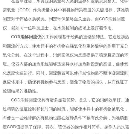
在当今社会，水资源的质量与人类的生存和发展息息相关。化学
需氧量（COD）作为衡量水体中有机物污染程度的关键指标，其准确
测定对于评估水质状况、制定环保策略至关重要。而COD消解回流
仪，就如同一位科技卫士，在水质检测的战场上发挥着作用。
的工作原理基于经典的重铬酸钾法。它通过加热
COD消解回流仪
和回流的方式，使水样中的有机物在强氧化剂重铬酸钾的作用下充分
氧化分解。在这个过程中，消解回流仪为反应提供了稳定且适宜的环
境。仪器内部的加热系统能够迅速将水样加热到设定的高温，促使氧
化反应快速进行。同时，回流装置可以使挥发性物质不断冷凝回流到
反应体系中，确保有机物参与反应，避免了物质的损失，从而保证了
检测结果的准确性。
COD消解回流仪具有诸多显著优势。首先，它的消解效果好。通
过精确的温度控制和长时间的回流，能够使水样中的有机物被氧化，
即使是一些难降解的有机物也能在这种条件下被有效分解，为准确测
定COD值提供了保障。其次，该仪器的操作相对简单。操作人员只需