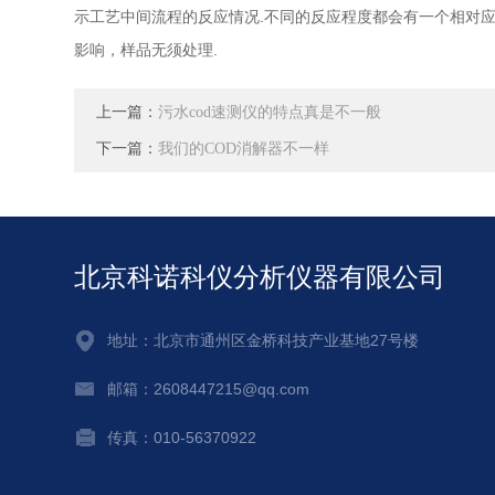
示工艺中间流程的反应情况.不同的反应程度都会有一个相对
影响，样品无须处理.
上一篇：
污水cod速测仪的特点真是不一般
下一篇：
我们的COD消解器不一样
北京科诺科仪分析仪器有限公司
地址：北京市通州区金桥科技产业基地27号楼
邮箱：2608447215@qq.com
传真：010-56370922