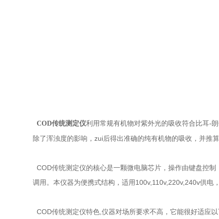
利用常规有机物对紫外光的吸收符合比耳-朗
COD传统测定仪
除了浑浊度的影响，zui后得出准确的纯有机物的吸收，并推
COD传统测定仪的核心是一颗微电脑芯片，操作由键盘控制
调用。本仪器为便携式结构，适用100v,110v,220v,240
COD传统测定仪特色,仪器对场所要求不高，它能很好适应以