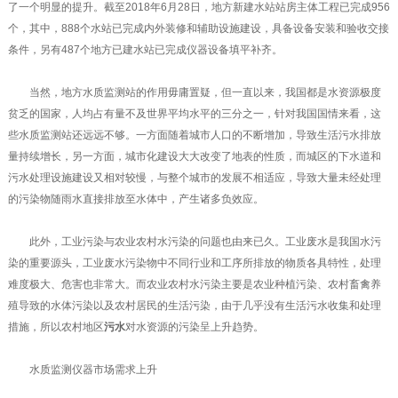
了一个明显的提升。截至2018年6月28日，地方新建水站站房主体工程已完成956
个，其中，888个水站已完成内外装修和辅助设施建设，具备设备安装和验收交接
条件，另有487个地方已建水站已完成仪器设备填平补齐。
当然，地方水质监测站的作用毋庸置疑，但一直以来，我国都是水资源极度
贫乏的国家，人均占有量不及世界平均水平的三分之一，针对我国国情来看，这
些水质监测站还远远不够。一方面随着城市人口的不断增加，导致生活污水排放
量持续增长，另一方面，城市化建设大大改变了地表的性质，而城区的下水道和
污水处理设施建设又相对较慢，与整个城市的发展不相适应，导致大量未经处理
的污染物随雨水直接排放至水体中，产生诸多负效应。
此外，工业污染与农业农村水污染的问题也由来已久。工业废水是我国水污
染的重要源头，工业废水污染物中不同行业和工序所排放的物质各具特性，处理
难度极大、危害也非常大。而农业农村水污染主要是农业种植污染、农村畜禽养
殖导致的水体污染以及农村居民的生活污染，由于几乎没有生活污水收集和处理
措施，所以农村地区
污水
对水资源的污染呈上升趋势。
水质监测仪器市场需求上升