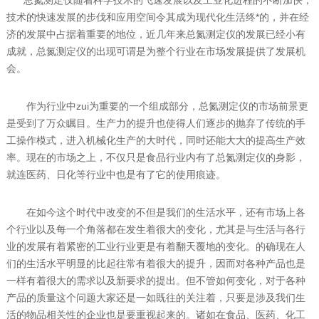
总氮测定仪随着科学技术的飞速发展以及工业化进程的不断加快，
技术的快速发展的步伐和应用空间令其成为现代化生活终*的，并在经
济的发展中占据着重要的地位，近几年来总氮测定仪的发展已经小有
成就，总氮测定仪的出现可谓是为整个行业在市场发展提供了发展机
会。
作为行业中zui为重要的一个组成部分，总氮测定仪的市场前景更
是受到了万众瞩目。生产力的提升也使得人们逐步的抛弃了传统的手
工操作模式，进入机械化生产的大时代，同时还能大大的提高生产效
率。现在的市场之上，不仅只是食品行业内有了总氮测定仪的身影，
就连医药、日化等行业中也是有了它的使用痕迹。
在如今这个时代中改变的不但是我们的生活水平，还有市场上各
个行业以及每一个角落都在发生着很大的变化，尤其是与生活与各行
业的发展有着紧密的工业行业更是有着翻天覆地的变化。的确现在人
们的生活水平明显的比起往常有着很大的提升，因而对各种产品也是
一样有着很大的需求以及新要求的提出。但不管如何变化，对于各种
产品的质量这个问题大家还是一如既往的关注着，只要是涉及我们生
活的物品相关性的企业也是要重视起来的。诸如在食品、医药、化工