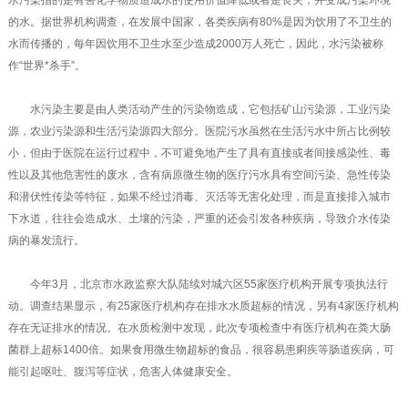
水污染指的是有害化学物质造成水的使用价值降低或者是丧失，并变成污染环境
的水。据世界机构调查，在发展中国家，各类疾病有80%是因为饮用了不卫生的
水而传播的，每年因饮用不卫生水至少造成2000万人死亡，因此，水污染被称
作“世界*杀手”。
水污染主要是由人类活动产生的污染物造成，它包括矿山污染源，工业污染
源，农业污染源和生活污染源四大部分。医院污水虽然在生活污水中所占比例较
小，但由于医院在运行过程中，不可避免地产生了具有直接或者间接感染性、毒
性以及其他危害性的废水，含有病原微生物的医疗污水具有空间污染、急性传染
和潜伏性传染等特征，如果不经过消毒、灭活等无害化处理，而是直接排入城市
下水道，往往会造成水、土壤的污染，严重的还会引发各种疾病，导致介水传染
病的暴发流行。
今年3月，北京市水政监察大队陆续对城六区55家医疗机构开展专项执法行
动。调查结果显示，有25家医疗机构存在排水水质超标的情况，另有4家医疗机构
存在无证排水的情况。在水质检测中发现，此次专项检查中有医疗机构在粪大肠
菌群上超标1400倍。如果食用微生物超标的食品，很容易患痢疾等肠道疾病，可
能引起呕吐、腹泻等症状，危害人体健康安全。