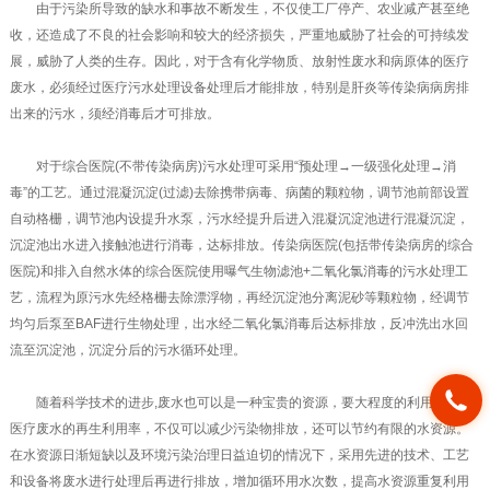
由于污染所导致的缺水和事故不断发生，不仅使工厂停产、农业减产甚至绝
收，还造成了不良的社会影响和较大的经济损失，严重地威胁了社会的可持续发
展，威胁了人类的生存。因此，对于含有化学物质、放射性废水和病原体的医疗
废水，必须经过医疗污水处理设备处理后才能排放，特别是肝炎等传染病病房排
出来的污水，须经消毒后才可排放。
对于综合医院(不带传染病房)污水处理可采用“预处理→一级强化处理→消
毒”的工艺。通过混凝沉淀(过滤)去除携带病毒、病菌的颗粒物，调节池前部设置
自动格栅，调节池内设提升水泵，污水经提升后进入混凝沉淀池进行混凝沉淀，
沉淀池出水进入接触池进行消毒，达标排放。传染病医院(包括带传染病房的综合
医院)和排入自然水体的综合医院使用曝气生物滤池+二氧化氯消毒的污水处理工
艺，流程为原污水先经格栅去除漂浮物，再经沉淀池分离泥砂等颗粒物，经调节
均匀后泵至BAF进行生物处理，出水经二氧化氯消毒后达标排放，反冲洗出水回
流至沉淀池，沉淀分后的污水循环处理。
随着科学技术的进步,废水也可以是一种宝贵的资源，要大程度的利用。提高
医疗废水的再生利用率，不仅可以减少污染物排放，还可以节约有限的水资源。
在水资源日渐短缺以及环境污染治理日益迫切的情况下，采用先进的技术、工艺
和设备将废水进行处理后再进行排放，增加循环用水次数，提高水资源重复利用