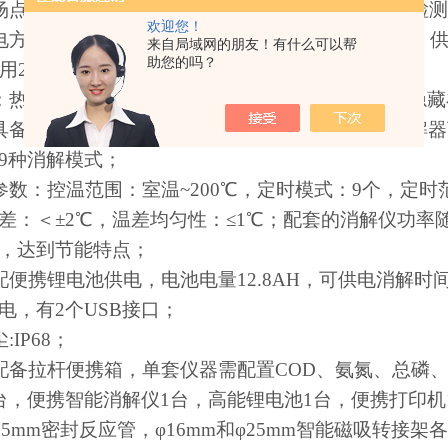
场点位拍照，
1000
万像素，支持数据截屏，可关联检
欢迎您！
电方式：可充电锂电池，电池容量不小于
7000mAh
，
来自局域网的朋友！有什么可以帮
助您的吗？
用
220V
额定电源；
：热敏行式打印机，
带有打印数据的功能，打印机隐藏
具备
4
寸触摸屏，有便携式消解器（
9
孔），台式消解器
9
种消解模式；
参数：控温范围：室温
~200
℃，定时模式：
9
个，定时
差：＜±
2
℃，温差均匀性：≤
1
℃；
配套的消解仪功率
，达到节能特点
；
配便携锂电池供电，电池电量
12.8AH
，可供电消解时
电，有
2
个
USB
接口；
尘
:IP68
；
配备拉杆便携箱，单套仪器需配置
COD
、氨氮、总磷
台，便携智能消解仪
1
台，高能锂电池
1
台，便携打印机
25mm
密封反应管，φ
16mm
和φ
25mm
智能磁吸转接架