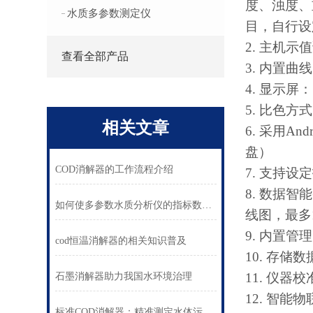
度、浊度、
水质多参数测定仪
目，自行设
2.
主机示值
查看全部产品
3.
内置曲线
4.
显示屏：
5.
比色方式
相关文章
6.
采用
Andr
盘）
COD消解器的工作流程介绍
7.
支持设定
8.
数据智能
如何使多参数水质分析仪的指标数据更准确广泛
线图，最多
9.
内置管理
cod恒温消解器的相关知识普及
10.
存储数
11.
仪器校
石墨消解器助力我国水环境治理
12.
智能物
标准COD消解器：精准测定水体污染负荷的工具