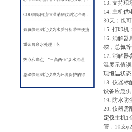
13.
支持现
14.
主机供
COD国标回流恒温消解仪测定准确性真强
30
天；也可
15.
打印机
氨氮快速测定仪为水质分析带来便捷
16.
消解器
重金属废水处理工艺
磷，总氮等
17.
消解器
热点和痛点！“三高两低”废水治理的新思路
温度示值误
现恒温状态
总磷快速测定仪成为环境保护的得力工具
18.
仪器标
设备应急供
19.
防水防
20.
仪器需
定仪
主机
1
管，
10
支φ