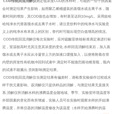
测定低浓度COD的水样时，可能的一些干扰因素
COD传统回流消解仪
会对测定结果产生影响，如用聚乙烯桶盛装的蒸馏水或去离子水，随
着时间的增加，其COD值也会增加，有时甚至达到10mg/L。采用娃哈
哈纯净水代替蒸馏水或去离子水时，请注意饮料中的纯净水与实验意
义上的纯净水有本质上的区别，替代时可能出现空白值增高的情况。
COD传统回流消解仪每次实验时，应对硫酸亚铁铵标准滴定液进行标
定，室温较高时尤其注意其浓度的变化.水样回流消解结束后，加入蒸
馏水或去离子水应从冷凝管上方的加液口缓慢加入，以便将附着在管
内壁的挥发性有机物冲回到试液中.滴定时不能激烈摇动锥形瓶，瓶内
的试液不能溅出,否则影响测定结果。
COD传统回流消解仪当测定结果有偏差时，请检查实验操作过程或水
样干扰元素影响。该消解仪只提供样品的消解，与测定结果无直接关
系,消解仪所消解水样的沸腾温度会随地域、季节、实验室环境温度等
外部因素的变化而有所增减，实验人员可在实验时观察水样的开始沸
腾温度，并将仪器的消解温度修改为该温度（水样开始沸腾时的温