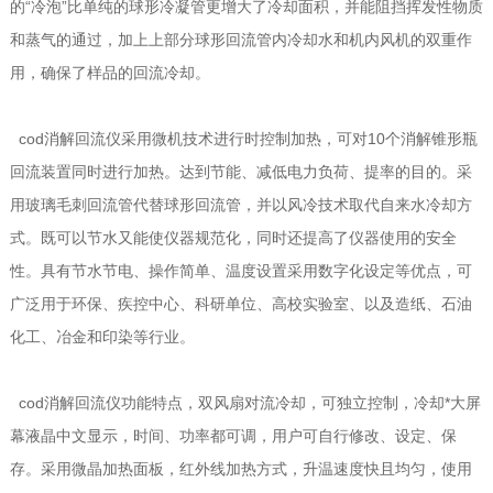
的“冷泡”比单纯的球形冷凝管更增大了冷却面积，并能阻挡挥发性物质
和蒸气的通过，加上上部分球形回流管内冷却水和机内风机的双重作
用，确保了样品的回流冷却。
cod消解回流仪采用微机技术进行时控制加热，可对10个消解锥形瓶
回流装置同时进行加热。达到节能、减低电力负荷、提率的目的。采
用玻璃毛刺回流管代替球形回流管，并以风冷技术取代自来水冷却方
式。既可以节水又能使仪器规范化，同时还提高了仪器使用的安全
性。具有节水节电、操作简单、温度设置采用数字化设定等优点，可
广泛用于环保、疾控中心、科研单位、高校实验室、以及造纸、石油
化工、冶金和印染等行业。
cod消解回流仪功能特点，双风扇对流冷却，可独立控制，冷却*大屏
幕液晶中文显示，时间、功率都可调，用户可自行修改、设定、保
存。采用微晶加热面板，红外线加热方式，升温速度快且均匀，使用