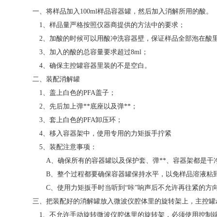
一、将样品加入100ml样品容器罐，然后加入消解所用的酸。
1、样品量严格按照仪器商提供的方法中的要求；
2、加酸的时候可以用酸冲洗容器壁，保证样品全部泡在酸
3、加入的酸的总容量要求超过8ml；
4、确保主控罐容器里装的不是空白。
二、装配消解罐
1、盖上白色的PFA盖子；
2、先后加上弹**底座以及弹**；
3、套上白色的PFA卸压环；
4、移入容器架中，使用专用的力矩扳手拧紧
5、装配注意事项：
A、确保所有的容器罐以及保护套、弹**、容器架都是干
B、整个过程都要确保容器罐保持水平，以免样品溶液粘
C、使用力矩扳手时当听到“咔”响声后不允许再往紧的
三、把装配好的消解罐放入微波仪腔体里的旋转架上，主控罐z
1、不允许手动旋转微波仪腔体里的旋转架，必须使用控制