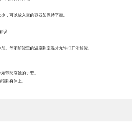
太少，可以放入空的容器架保持平衡。
有误
冷却。等消解罐里的温度到室温才允许打开消解罐。
必须带防腐蚀的手套。
酸喷到身体上。