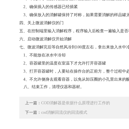
2、确保插入的传感器已经插紧
3、确保放入的消解罐保持了对称，如果需要消解的样品罐
四、关上微波消解仪的门
五、在控制端里输入消解程序，程序输入后检查一遍输入是否
六、启动微波消解仪开始消解
七、微波消解完后等自然风冷到100度左右，拿出来放入水中
1、不能放在冰水中冷却
2、容器罐里的温度在室温下才允许打开容器罐
3、打开容器罐时，人要站在操作台的正前方，整个过程中
4、不允许侧身去观看容器，以免从卸压圈的小孔里出来的
八、结束工作，清理仪器和器材。
微波消
上一篇：
COD消解器是依据什么原理进行工作的
下一篇：
cod消解回流仪的回流模式