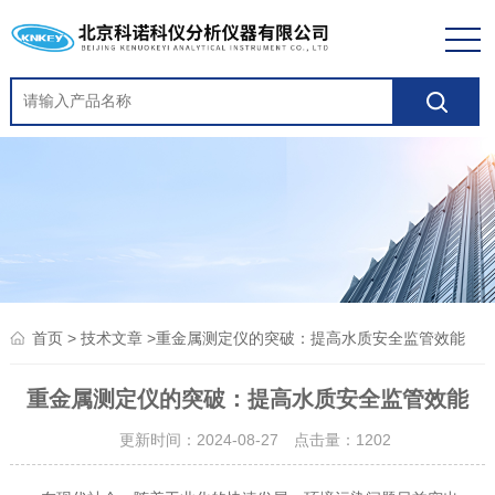
>
>重金属测定仪的突破：提高水质安全监管效能
首页
技术文章
重金属测定仪的突破：提高水质安全监管效能
更新时间：2024-08-27 点击量：
1202