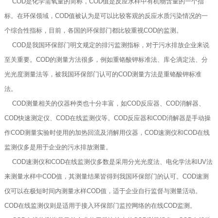
COD是化学需氧量的简称，COD值是反应水样中有机物含量的一个指
标。在环保领域，COD值被认为是可以比较客观的反应水质污染情况的一
个综合性指标，目前，各国的环保部门都比较重视COD的监测。
COD是我国环保部门明文规定的排污监测指标，对于污水排放企业来说
至关重要。COD的测量方法很多，例如重铬酸钾标准法、库仑滴定法、分
光光度测量法等，被我国环保部门认可的COD测量方法是重铬酸钾标准
法。
COD测量相关的仪器种类也十分丰富，如COD反应器、COD消解器、
COD快速测定仪、COD在线监测仪等。COD反应器和COD消解器是手动操
作COD测量实验时使用的加热回流及消解用仪器，COD速测仪和COD在线
监测仪多是用于企业的污水排放测量。
COD速测仪和COD在线监测仪多数是采用分光光度法、电化学法和UV法
来测量水样中COD值，其测量结果皆得到我国环保部门的认可。COD速测
仪可以在极短时间内测量水样COD值，适于企业自行监督与测量活动。
COD在线监测仪则是适用于接入环保部门监控网络的在线COD监测。