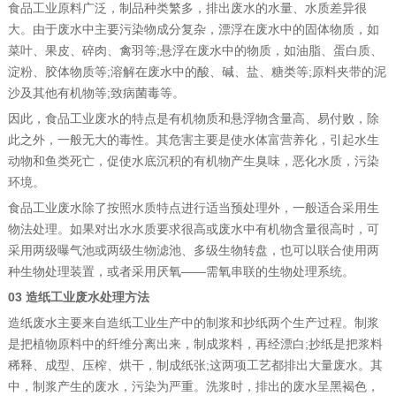
食品工业原料广泛，制品种类繁多，排出废水的水量、水质差异很
大。由于废水中主要污染物成分复杂，漂浮在废水中的固体物质，如
菜叶、果皮、碎肉、禽羽等;悬浮在废水中的物质，如油脂、蛋白质、
淀粉、胶体物质等;溶解在废水中的酸、碱、盐、糖类等;原料夹带的泥
沙及其他有机物等;致病菌毒等。
因此，食品工业废水的特点是有机物质和悬浮物含量高、易付败，除
此之外，一般无大的毒性。其危害主要是使水体富营养化，引起水生
动物和鱼类死亡，促使水底沉积的有机物产生臭味，恶化水质，污染
环境。
食品工业废水除了按照水质特点进行适当预处理外，一般适合采用生
物法处理。如果对出水水质要求很高或废水中有机物含量很高时，可
采用两级曝气池或两级生物滤池、多级生物转盘，也可以联合使用两
种生物处理装置，或者采用厌氧——需氧串联的生物处理系统。
03 造纸工业废水处理方法
造纸废水主要来自造纸工业生产中的制浆和抄纸两个生产过程。制浆
是把植物原料中的纤维分离出来，制成浆料，再经漂白;抄纸是把浆料
稀释、成型、压榨、烘干，制成纸张;这两项工艺都排出大量废水。其
中，制浆产生的废水，污染为严重。洗浆时，排出的废水呈黑褐色，