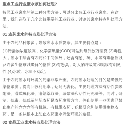
重点工业行业废水该如何处理?
按照工业废水的第二种分类方法，可以分出各工业行业废水。在这
里，我们选取了几个比较重要的工业行业，讨论其废水特点和处理方
法。
01 农药废水的特点及处理方法
由于农药品种繁多，导致废水水质复杂。其主要特点是：
(1)污染物浓度较高，化学需氧量(COD)可达到每升数万毫克;(2)毒性
大，废水中除含有农药和中间体外，还含有酚、砷、汞等有毒物质以
及许多生物难以降解的物质;(3)有恶臭，对人的呼吸道和黏膜有刺激
性;(4)水质、水量不稳定。
由于农药废水对环境的污染非常严重。农药废水处理的目的是降低污
染物浓度，提高回收利用率，达到无害化。主要处理方法有活性炭吸
附法、湿式氧化法、溶剂萃取法、蒸馏法和活性污泥法等。同时，研
制、低毒、低残留的新农药是农药发展方向。停止使用一些国家已禁
止生产的六六六等有机氯、有机汞农药，积极研究和使用微生物农
药，是一条从根本上防止农药废水污染环境的途径。
02 食品工业废水特点及处理方法