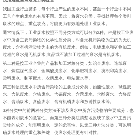
找准难点重点攻克分类处置
我国工业行业繁多，每个行业产生的废水不同，甚至一个行业中不同
工艺产生的废水也有所不同。因此，将废水分类，寻找处理每个类别
废水的难点、重点攻克，将能更为有效地处理工业废水。
通常情况下，工业废水按照不同分类方式可以分为3种。种是按工业废
水中所含主要污染物的化学性质分类，即含无机污染物为主的为无机
废水，含有机污染物为主的为有机废水。例如，电镀废水和矿物加工
过程的废水是无机废水;食品或石油加工过程的废水是有机废水。
第二种是按工业企业的产品和加工对象分类，如冶金废水、造纸废
水、炼焦煤气废水、金属酸洗废水、化学肥料废水、纺织印染废水、
染料废水、制革废水、农药废水、电站废水等。
第三种是按废水中所含污染物的主要成分分类，如酸性废水、碱性废
水、含氰废水、含铬废水、含镉废水、含汞废水、含酚废水、含醛废
水、含油废水、含硫废水、含有机磷废水和放射性废水等。
3种分类中的前两种分类方法不涉及废水中所含污染物的主要成分，也
不能表明废水的危害性。而第三种分类法清楚地反映了废水中主要污
染物的成分，能表明废水一定的危害性。以第三种方法分类，可以明
确废水处理的重点和关键，使废水处理更有针对性。