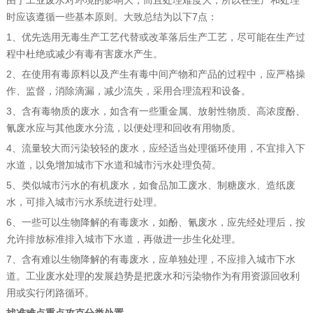
由于工业废水对环境的影响大，而且处理难度大，所以在生产和处理
时应该遵循一些基本原则。大致总结为以下7点：
1、优先选用无毒生产工艺代替或改革落后生产工艺，尽可能在生产过
程中杜绝或减少有毒有害废水产生。
2、在使用有毒原料以及产生有毒中间产物和产品的过程中，应严格操
作、监督，消除滴漏，减少流失，采用合理流程和设备。
3、含有毒物质的废水，如含有一些重金属、放射性物质、高浓度酚、
氰废水应与其他废水分流，以便处理和回收有用物质。
4、流量较大而污染较轻的废水，应经适当处理循环使用，不宜排入下
水道，以免增加城市下水道和城市污水处理负荷。
5、类似城市污水的有机废水，如食品加工废水、制糖废水、造纸废
水，可排入城市污水系统进行处理。
6、一些可以生物降解的有毒废水，如酚、氰废水，应先经处理后，按
允许排放标准排入城市下水道，再做进一步生化处理。
7、含有难以生物降解的有毒废水，应单独处理，不应排入城市下水
道。工业废水处理的发展趋势是把废水和污染物作为有用资源回收利
用或实行闭路循环。