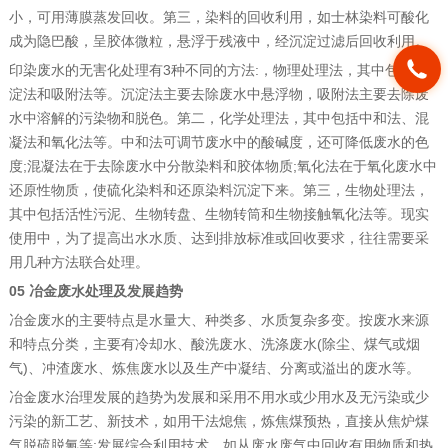
小，可用薄膜蒸发回收。第三，染料的回收利用，如士林染料可酸化
成为隐巴酸，呈胶体微粒，悬浮于残液中，经沉淀过滤后回收利用。
印染废水的无害化处理有3种不同的方法:，物理处理法，其中包括沉
淀法和吸附法等。沉淀法主要去除废水中悬浮物，吸附法主要去除废
水中溶解的污染物和脱色。第二，化学处理法，其中包括中和法、混
凝法和氧化法等。中和法可调节废水中的酸碱度，还可降低废水的色
度;混凝法在于去除废水中分散染料和胶体物质;氧化法在于氧化废水中
还原性物质，使硫化染料和还原染料沉淀下来。第三，生物处理法，
其中包括活性污泥、生物转盘、生物转筒和生物接触氧化法等。现实
使用中，为了提高出水水质、达到排放标准或回收要求，往往需要采
用几种方法联合处理。
05 冶金废水处理及发展趋势
冶金废水的主要特点是水量大、种类多、水质复杂多变。按废水来源
和特点分类，主要有冷却水、酸洗废水、洗涤废水(除尘、煤气或烟
气)、冲渣废水、炼焦废水以及生产中凝结、分离或溢出的废水等。
冶金废水治理发展的趋势为发展和采用不用水或少用水及无污染或少
污染的新工艺、新技术，如用干法熄焦，炼焦煤预热，直接从焦炉煤
气脱硫脱氰等;发展综合利用技术，如从废水废气中回收有用物质和热