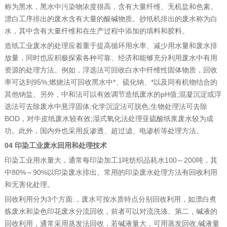
称为黑水，黑水中污染物浓度很高，含有大量纤维、无机盐和色素。
漂白工序排出的废水含有大量的酸碱物质。抄纸机排出的废水称为白
水，其中含有大量纤维和在生产过程中添加的填料和胶料。
造纸工业废水的处理应着重于提高循环用水率、减少用水量和废水排
放量，同时也应积极探索各种可靠、经济和能够充分利用废水中有用
资源的处理方法。例如，浮选法可回收白水中纤维性固体物质，回收
率可达到95%;燃烧法可回收黑水中*、硫化钠、*以及同有机物结合的
其他钠盐。另外，中和法可以有效调节造纸废水的pH值;混凝沉淀或浮
选法可去除废水中悬浮固体;化学沉淀法可脱色;生物处理法可去除
BOD，对牛皮纸废水较有效;湿式氧化法处理亚硫酸纸浆废水较为成
功。此外，国内外也采用反渗透、超过滤、电渗析等处理方法。
04 印染工业废水回用和处理技术
印染工业用水量大，通常每印染加工1吨纺织品耗水100～200吨，其
中80%～90%以印染废水排出。常用的印染废水处理方法有回收利用
和无害化处理。
回收利用分为3个方面:，废水可按水质特点分别回收利用，如漂白煮
炼废水和染色印花废水分流回收，前者可以对流洗涤。第二，碱液的
回收利用，通常采用蒸发法回收，若碱液量大，可用蒸发回收;碱液量