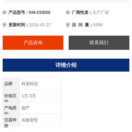
示界面，全中文键盘，人性化操作提示，使用更简单。能够广
泛的应用于各种行业。
产品型号：KN-COD20
厂商性质：
生产厂家
更新时间：
2026-05-27
访 问 量：
6988
产品咨询
联系我们
详情介绍
品牌
科诺科仪
价格区
1万-3万
间
产地类
国产
别
仪器种
实验室型
类