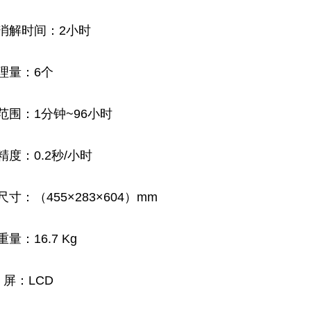
流消解时间：2小时
理量：6个
范围：1分钟~96小时
精度：0.2秒/小时
寸：（455×283×604）mm
量：16.7 Kg
 屏：LCD