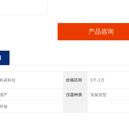
产品咨询
绍
科诺科仪
价格区间
5千-1万
国产
仪器种类
实验室型
环保